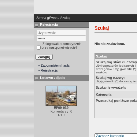
Strona główna
/ Szukaj
Rejestracja
Szukaj
Zalogować automatycznie
Nic nie znaleziono.
przy następnej wizycie?
Szukaj
Szukaj wg słów kluczowy
» Zapomniałem hasła
Użyj operatorów logicznych I
szczegółów. Użyj gwiazdki (*)
» Rejestracja
znaków.
Losowe zdjęcie
Szukaj wg nazwy:
Użyj gwiazdki (*) do zastąpie
Szukanie wyrażeń:
Kategoria:
Przeszukaj poniższe pola
EP09-039
Komentarzy: 0
RT9