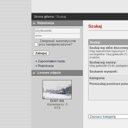
Strona główna
/ Szukaj
Rejestracja
Szukaj
Zalogować automatycznie
Szukaj
przy następnej wizycie?
Szukaj wg słów kluczowy
Użyj operatorów logicznych I
szczegółów. Użyj gwiazdki (*)
znaków.
» Zapomniałem hasła
Szukaj wg nazwy:
» Rejestracja
Użyj gwiazdki (*) do zastąpie
Szukanie wyrażeń:
Losowe zdjęcie
Kategoria:
Przeszukaj poniższe pola
EU07-341
Komentarzy: 0
RT9