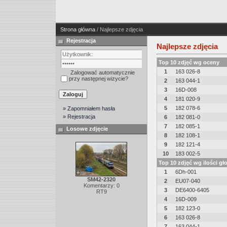
Strona główna
/ Najlepsze zdjęcia
Rejestracja
Najlepsze zdjęcia
Top 10 zdjęć wg oceny
1
163 026-8
Zalogować automatycznie
przy następnej wizycie?
2
163 044-1
3
16D-008
4
181 020-9
5
182 078-6
» Zapomniałem hasła
» Rejestracja
6
182 081-0
7
182 085-1
Losowe zdjęcie
8
182 108-1
9
182 121-4
10
183 002-5
Top 10 zdjęć wg ilości g
1
6Dh-001
SM42-2320
2
EU07-040
Komentarzy: 0
3
DE6400-6405
RT9
4
16D-009
5
182 123-0
6
163 026-8
7
163 044-1