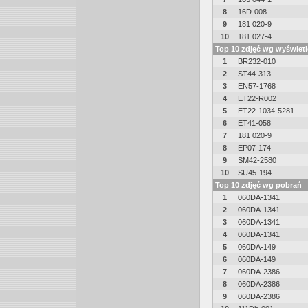
8
16D-008
9
181 020-9
10
181 027-4
Top 10 zdjęć wg wyświet
1
BR232-010
2
ST44-313
3
EN57-1768
4
ET22-R002
5
ET22-1034-5281
6
ET41-058
7
181 020-9
8
EP07-174
9
SM42-2580
10
SU45-194
Top 10 zdjęć wg pobrań
1
060DA-1341
2
060DA-1341
3
060DA-1341
4
060DA-1341
5
060DA-149
6
060DA-149
7
060DA-2386
8
060DA-2386
9
060DA-2386