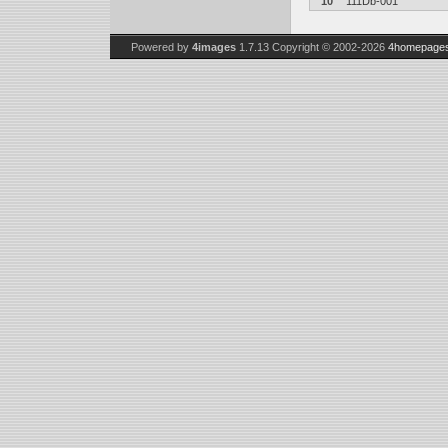
10
111Db-001
Powered by
4images
1.7.13
Copyright © 2002-2026
4homepages