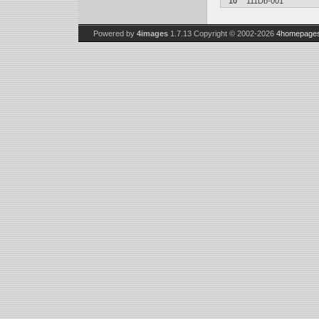
10
111Db-001
Powered by
4images
1.7.13
Copyright © 2002-2026
4homepages