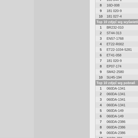
8
16D-008
9
181 020-9
10
181 027-4
Top 10 zdjęć wg wyświet
1
BR232-010
2
ST44-313
3
EN57-1768
4
ET22-R002
5
ET22-1034-5281
6
ET41-058
7
181 020-9
8
EP07-174
9
SM42-2580
10
SU45-194
Top 10 zdjęć wg pobrań
1
060DA-1341
2
060DA-1341
3
060DA-1341
4
060DA-1341
5
060DA-149
6
060DA-149
7
060DA-2386
8
060DA-2386
9
060DA-2386