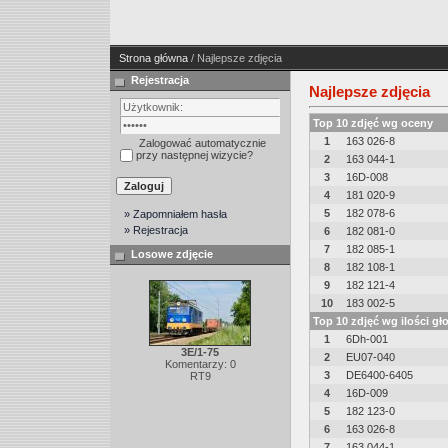
Strona główna
/ Najlepsze zdjęcia
Rejestracja
Najlepsze zdjęcia
Top 10 zdjęć wg oceny
1
163 026-8
Zalogować automatycznie
przy następnej wizycie?
2
163 044-1
3
16D-008
4
181 020-9
5
182 078-6
» Zapomniałem hasła
» Rejestracja
6
182 081-0
7
182 085-1
Losowe zdjęcie
8
182 108-1
9
182 121-4
10
183 002-5
Top 10 zdjęć wg ilości g
1
6Dh-001
3E/1-75
2
EU07-040
Komentarzy: 0
3
DE6400-6405
RT9
4
16D-009
5
182 123-0
6
163 026-8
7
163 044-1