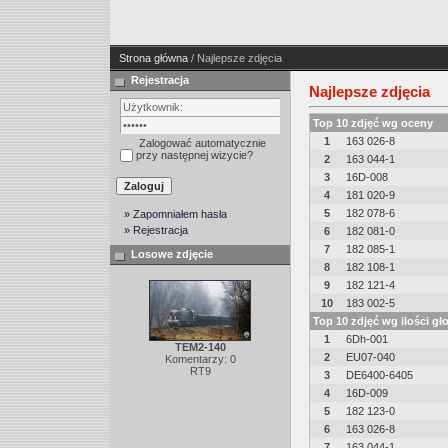
Strona główna
/ Najlepsze zdjęcia
Rejestracja
Najlepsze zdjęcia
Top 10 zdjęć wg oceny
1
163 026-8
Zalogować automatycznie
przy następnej wizycie?
2
163 044-1
3
16D-008
4
181 020-9
5
182 078-6
» Zapomniałem hasła
» Rejestracja
6
182 081-0
7
182 085-1
Losowe zdjęcie
8
182 108-1
9
182 121-4
10
183 002-5
Top 10 zdjęć wg ilości g
1
6Dh-001
TEM2-140
2
EU07-040
Komentarzy: 0
RT9
3
DE6400-6405
4
16D-009
5
182 123-0
6
163 026-8
7
163 044-1