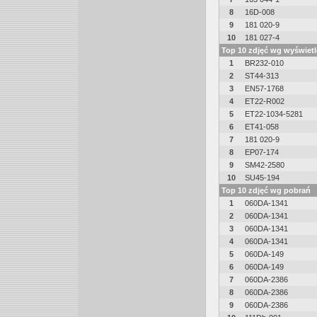
8
16D-008
9
181 020-9
10
181 027-4
Top 10 zdjęć wg wyświet
1
BR232-010
2
ST44-313
3
EN57-1768
4
ET22-R002
5
ET22-1034-5281
6
ET41-058
7
181 020-9
8
EP07-174
9
SM42-2580
10
SU45-194
Top 10 zdjęć wg pobrań
1
060DA-1341
2
060DA-1341
3
060DA-1341
4
060DA-1341
5
060DA-149
6
060DA-149
7
060DA-2386
8
060DA-2386
9
060DA-2386