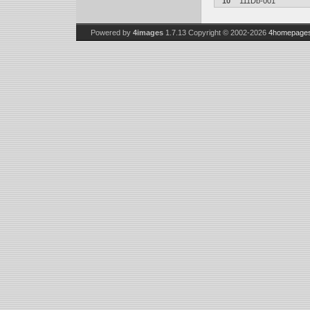
10
111Db-001
Powered by
4images
1.7.13
Copyright © 2002-2026
4homepages