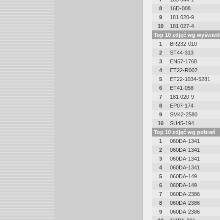
8
16D-008
9
181 020-9
10
181 027-4
Top 10 zdjęć wg wyświet
1
BR232-010
2
ST44-313
3
EN57-1768
4
ET22-R002
5
ET22-1034-5281
6
ET41-058
7
181 020-9
8
EP07-174
9
SM42-2580
10
SU45-194
Top 10 zdjęć wg pobrań
1
060DA-1341
2
060DA-1341
3
060DA-1341
4
060DA-1341
5
060DA-149
6
060DA-149
7
060DA-2386
8
060DA-2386
9
060DA-2386