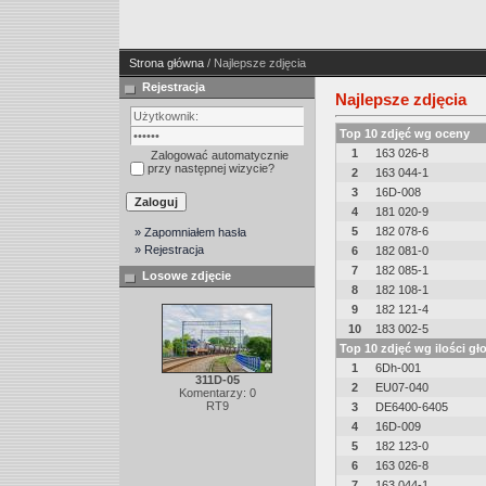
Strona główna
/ Najlepsze zdjęcia
Rejestracja
Najlepsze zdjęcia
Top 10 zdjęć wg oceny
1
163 026-8
Zalogować automatycznie
przy następnej wizycie?
2
163 044-1
3
16D-008
4
181 020-9
5
182 078-6
» Zapomniałem hasła
» Rejestracja
6
182 081-0
7
182 085-1
Losowe zdjęcie
8
182 108-1
9
182 121-4
10
183 002-5
Top 10 zdjęć wg ilości g
1
6Dh-001
311D-05
2
EU07-040
Komentarzy: 0
RT9
3
DE6400-6405
4
16D-009
5
182 123-0
6
163 026-8
7
163 044-1