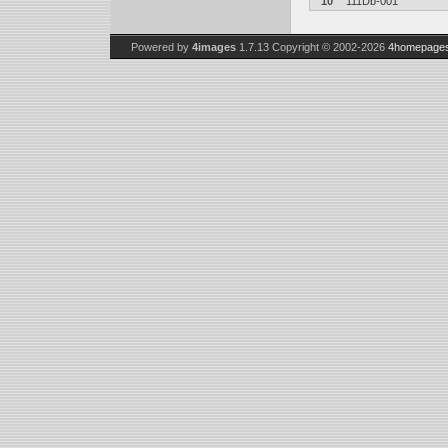
10
111Db-001
Powered by
4images
1.7.13
Copyright © 2002-2026
4homepages