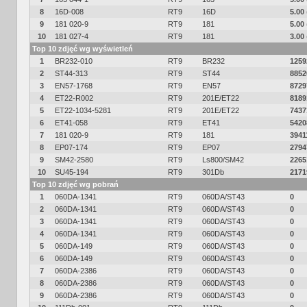
8
16D-008
RT9
16D
5.00
9
181 020-9
RT9
181
5.00
10
181 027-4
RT9
181
3.00
Top 10 zdjęć wg wyświetleń
1
BR232-010
RT9
BR232
1259
2
ST44-313
RT9
ST44
8852
3
EN57-1768
RT9
EN57
8729
4
ET22-R002
RT9
201E/ET22
8189
5
ET22-1034-5281
RT9
201E/ET22
7437
6
ET41-058
RT9
ET41
5420
7
181 020-9
RT9
181
3941
8
EP07-174
RT9
EP07
2794
9
SM42-2580
RT9
Ls800/SM42
2265
10
SU45-194
RT9
301Db
2171
Top 10 zdjęć wg pobrań
1
060DA-1341
RT9
060DA/ST43
0
2
060DA-1341
RT9
060DA/ST43
0
3
060DA-1341
RT9
060DA/ST43
0
4
060DA-1341
RT9
060DA/ST43
0
5
060DA-149
RT9
060DA/ST43
0
6
060DA-149
RT9
060DA/ST43
0
7
060DA-2386
RT9
060DA/ST43
0
8
060DA-2386
RT9
060DA/ST43
0
9
060DA-2386
RT9
060DA/ST43
0