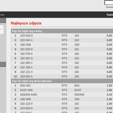
Zaawa
ęcia
Najl
Najlepsze zdjęcia
Top 10 zdjęć wg oceny
1
163 026-8
RT9
163
5.00
2
163 044-1
RT9
163
5.00
3
16D-008
RT9
16D
5.00
4
181 020-9
RT9
181
5.00
5
182 078-6
RT9
182
5.00
6
182 081-0
RT9
182
5.00
7
182 085-1
RT9
182
5.00
8
182 108-1
RT9
182
5.00
9
182 121-4
RT9
182
5.00
10
183 002-5
RT9
183
5.00
Top 10 zdjęć wg ilości głosów
1
6Dh-001
RT9
6Dh
1.00
2
EU07-040
RT9
EU07
1.00
3
DE6400-6405
RT9
DE6400
4.33
4
16D-009
RT9
16D
1.00
5
182 123-0
RT9
182
1.00
6
163 026-8
RT9
163
5.00
7
163 044-1
RT9
163
5.00