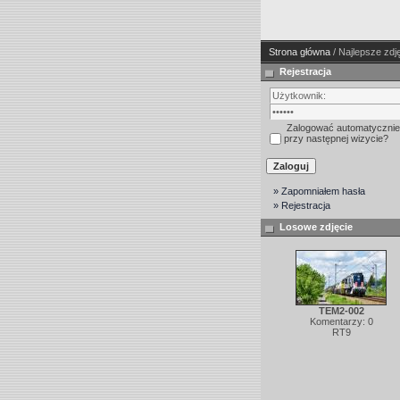
Strona główna
/ Najlepsze zdj
Rejestracja
Zalogować automatycznie
przy następnej wizycie?
» Zapomniałem hasła
» Rejestracja
Losowe zdjęcie
TEM2-002
Komentarzy: 0
RT9